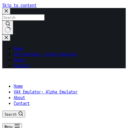
Skip to content
No
results
Home
VAX Emulator• Alpha Emulator
About
Contact
Home
VAX Emulator• Alpha Emulator
About
Contact
Search
Menu